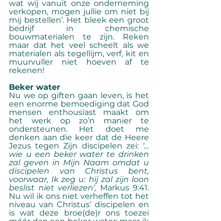
wat wij vanuit onze onderneming 
verkopen, mogen jullie om niet bij 
mij bestellen’. Het bleek een groot 
bedrijf in chemische 
bouwmaterialen te zijn. Reken 
maar dat het veel scheelt als we 
materialen als tegellijm, verf, kit en 
muurvuller niet hoeven af te 
rekenen!
Beker water
Nu we op giften gaan leven, is het 
een enorme bemoediging dat God 
mensen enthousiast maakt om 
het werk op zo’n manier te 
ondersteunen. Het doet me 
denken aan die keer dat de Heere 
Jezus tegen Zijn discipelen zei: 
‘… 
wie u een beker water te drinken 
zal geven in Mijn Naam omdat u 
discipelen van Christus bent, 
voorwaar, Ik zeg u: hij zal zijn loon 
beslist niet verliezen’,
 Markus 9:41. 
Nu wil ik ons niet verheffen tot het 
niveau van Christus’ discipelen en 
is wat deze broe(de)r ons toezei 