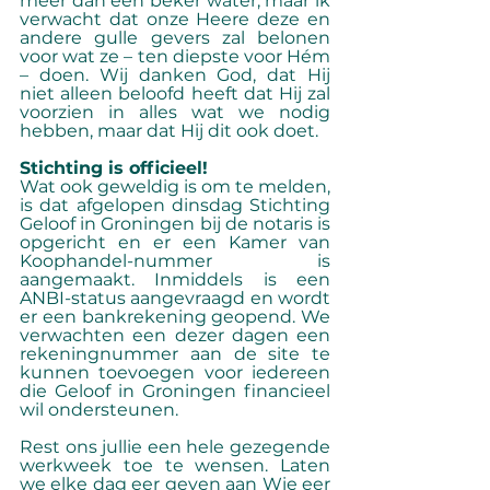
méér dan een beker water; maar ik 
verwacht dat onze Heere deze en 
andere gulle gevers zal belonen 
voor wat ze – ten diepste voor Hém 
– doen. Wij danken God, dat Hij 
niet alleen beloofd heeft dat Hij zal 
voorzien in alles wat we nodig 
hebben, maar dat Hij dit ook doet.
Stichting is officieel!
Wat ook geweldig is om te melden, 
is dat afgelopen dinsdag Stichting 
Geloof in Groningen bij de notaris is 
opgericht en er een Kamer van 
Koophandel-nummer is 
aangemaakt. Inmiddels is een 
ANBI-status aangevraagd en wordt 
er een bankrekening geopend. We 
verwachten een dezer dagen een 
rekeningnummer aan de site te 
kunnen toevoegen voor iedereen 
die Geloof in Groningen financieel 
wil ondersteunen. 
Rest ons jullie een hele gezegende 
werkweek toe te wensen. Laten 
we elke dag eer geven aan Wie eer 