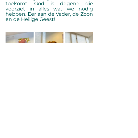
toekomt: God is degene die 
voorziet in alles wat we nodig 
hebben. Eer aan de Vader, de Zoon 
en de Heilige Geest!
Het stichtingsbestuur ondertekent de stukken 
bij de notaris. V.l.n.r.: Voorzitter Bert 
Noteboom sr., secretaresse Dineke van der 
Wilt en penningmeester Jenneke Blokland. 
Alles weergeven
Recente blogposts