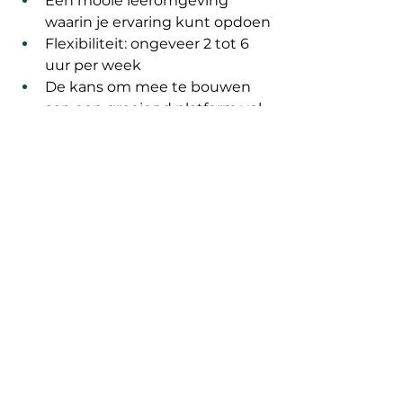
Een mooie leeromgeving 
waarin je ervaring kunt opdoen
Flexibiliteit: ongeveer 2 tot 6 
uur per week
De kans om mee te bouwen 
aan een groeiend platform vol 
echte verhalen uit Groningen
Interesse?
Lijkt het je leuk om mee te 
bouwen aan Bert op de Kovvie?
Stuur dan een korte motivatie of 
mailtje over jezelf naar:
joshua@geloofingroningen.nl
We kijken uit naar je bericht!